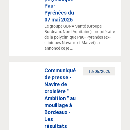
Pau-
Pyrénées du
07 mai 2026
Le groupe GBNA Santé (Groupe
Bordeaux Nord Aquitaine), propriétaire
de la polyclinique Pau- Pyrénées (ex-
cliniques Navarre et Marzet), a
annoncé ce je ...
Communiqué
13/05/2026
de presse -
Navire de
croisière "
Ambition " au
mouillage à
Bordeaux -
Les
résultats