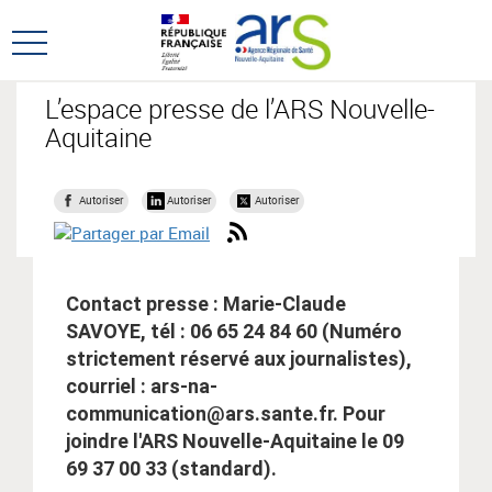
Aller
Aller
au
au
Ouvrir
menu
contenu
le
principal,
menu
L’espace presse de l’ARS Nouvelle-
principal
Aquitaine
Autoriser
Autoriser
Autoriser
Contact presse : Marie-Claude
SAVOYE, tél : 06 65 24 84 60 (Numéro
strictement réservé aux journalistes),
courriel : ars-na-
communication@ars.sante.fr. Pour
joindre l'ARS Nouvelle-Aquitaine le 09
69 37 00 33 (standard).