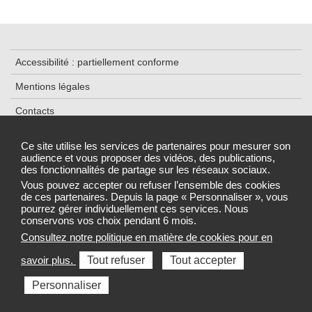
Accessibilité : partiellement conforme
Mentions légales
Contacts
Plan du site
Ce site utilise les services de partenaires pour mesurer son
audience et vous proposer des vidéos, des publications,
Données personnelles et cookies
des fonctionnalités de partage sur les réseaux sociaux.
Gestion des cookies
Vous pouvez accepter ou refuser l’ensemble des cookies
de ces partenaires. Depuis la page « Personnaliser », vous
pourrez gérer individuellement ces services. Nous
conservons vos choix pendant 6 mois.
Consultez notre politique en matière de cookies pour en
Sélectionnez une région pour accéder au site de votre Agence
savoir plus.
Tout refuser
Tout accepter
régionale de santé
Personnaliser
Toutes les ARS