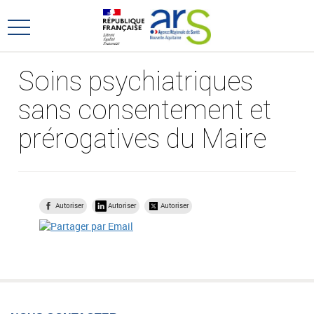
Aller
Aller
au
au
Ouvrir
menu
contenu
le
principal,
menu
Soins psychiatriques
principal
sans consentement et
prérogatives du Maire
Autoriser
Autoriser
Autoriser