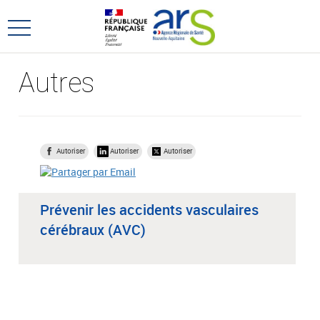
Aller
Aller
au
au
Ouvrir
menu
contenu
le
principal,
menu
Autres
principal
Autoriser
Autoriser
Autoriser
Prévenir les accidents vasculaires
cérébraux (AVC)