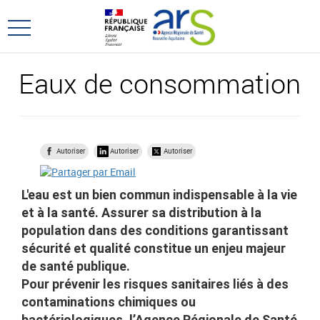
Aller
Aller
au
au
Ouvrir
menu
contenu
le
principal,
menu
Eaux de consommation
principal
Autoriser
Autoriser
Autoriser
L'eau est un bien commun indispensable à la vie
et à la santé. Assurer sa distribution à la
population dans des conditions garantissant
sécurité et qualité constitue un enjeu majeur
de santé publique.
Pour prévenir les risques sanitaires liés à des
contaminations chimiques ou
bactériologiques, l’Agence Régionale de Santé