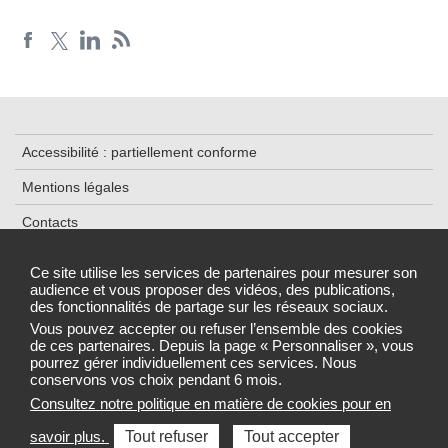
Accessibilité : partiellement conforme
Mentions légales
Contacts
Plan du site
Ce site utilise les services de partenaires pour mesurer son
audience et vous proposer des vidéos, des publications,
Données personnelles et cookies
des fonctionnalités de partage sur les réseaux sociaux.
Gestion des cookies
Vous pouvez accepter ou refuser l’ensemble des cookies
de ces partenaires. Depuis la page « Personnaliser », vous
pourrez gérer individuellement ces services. Nous
conservons vos choix pendant 6 mois.
Consultez notre politique en matière de cookies pour en
Sélectionnez une région pour accéder au site de votre Agence
savoir plus.
Tout refuser
Tout accepter