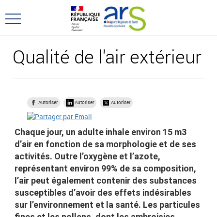
Aller
Aller
au
au
Ouvrir
menu
contenu
le
principal,
menu
Qualité de l'air extérieur
principal
Autoriser
Autoriser
Autoriser
Chaque jour, un adulte inhale environ 15 m3
d’air en fonction de sa morphologie et de ses
activités. Outre l’oxygène et l’azote,
représentant environ 99% de sa composition,
l’air peut également contenir des substances
susceptibles d’avoir des effets indésirables
sur l’environnement et la santé. Les particules
fines et les pollens, dont les ambroisies,