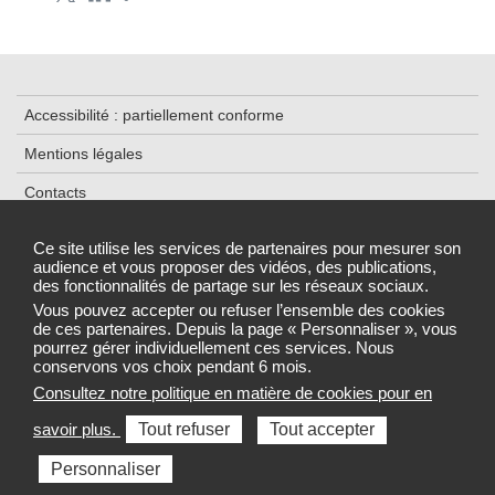
Accessibilité : partiellement conforme
Mentions légales
Contacts
Plan du site
Ce site utilise les services de partenaires pour mesurer son
audience et vous proposer des vidéos, des publications,
Données personnelles et cookies
des fonctionnalités de partage sur les réseaux sociaux.
Gestion des cookies
Vous pouvez accepter ou refuser l’ensemble des cookies
de ces partenaires. Depuis la page « Personnaliser », vous
pourrez gérer individuellement ces services. Nous
conservons vos choix pendant 6 mois.
Consultez notre politique en matière de cookies pour en
Sélectionnez une région pour accéder au site de votre Agence
savoir plus.
Tout refuser
Tout accepter
régionale de santé
Personnaliser
Toutes les ARS