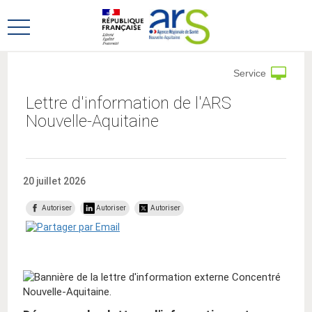
Aller
Aller
au
au
Ouvrir
menu
contenu
le
principal,
menu
Service
principal
Lettre d'information de l'ARS
Nouvelle-Aquitaine
20 juillet 2026
Autoriser
Autoriser
Autoriser