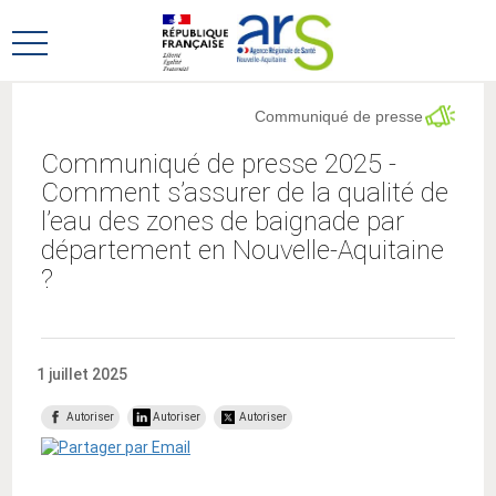
Aller
Aller
au
au
Ouvrir
menu
contenu
le
principal,
menu
Communiqué de presse
principal
Communiqué de presse 2025 -
Comment s’assurer de la qualité de
l’eau des zones de baignade par
département en Nouvelle-Aquitaine
?
1 juillet 2025
Autoriser
Autoriser
Autoriser