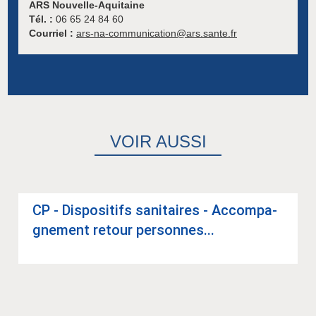
ARS Nouvelle-Aquitaine
Tél. :
06 65 24 84 60
Courriel :
ars-na-communication@ars.sante.fr
VOIR AUSSI
CP - Dis­po­si­tifs sani­taires - Accom­pa­
gne­ment retour per­sonnes...