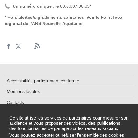
Un numéro unique
: le 09.69.37.00.33*
* Hors alertes/signalements sanitaires Voir le
Point focal
régional de l’ARS Nouvelle-Aquitaine
Accessibilité : partiellement conforme
Mentions légales
Contacts
Plan du site
Ce site utilise les services de partenaires pour mesurer son
audience et vous proposer des vidéos, des publications,
Données personnelles et cookies
des fonctionnalités de partage sur les réseaux sociaux.
Gestion des cookies
Vous pouvez accepter ou refuser l’ensemble des cookies