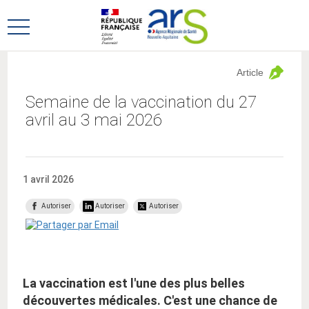
Aller
Aller
au
au
Ouvrir
menu
contenu
le
principal,
menu
Article
principal
Semaine de la vaccination du 27
avril au 3 mai 2026
1 avril 2026
Autoriser
Autoriser
Autoriser
La vaccination est l'une des plus belles
découvertes médicales. C'est une chance de