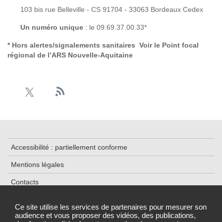
103 bis rue Belleville - CS 91704 - 33063 Bordeaux Cedex
Un numéro unique
: le 09.69.37.00.33*
* Hors alertes/signalements sanitaires Voir le
Point focal
régional de l’ARS Nouvelle-Aquitaine
Accessibilité : partiellement conforme
Mentions légales
Contacts
Plan du site
Ce site utilise les services de partenaires pour mesurer son
audience et vous proposer des vidéos, des publications,
Données personnelles et cookies