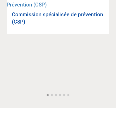
Com­mis­sion spé­cia­li­sée de pré­ven­tion
(CSP)