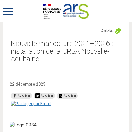
Aller
Aller
au
au
Ouvrir
menu
contenu
le
principal,
menu
Article
principal
Nouvelle mandature 2021–2026 :
installation de la CRSA Nouvelle-
Aquitaine
22 décembre 2025
Autoriser
Autoriser
Autoriser