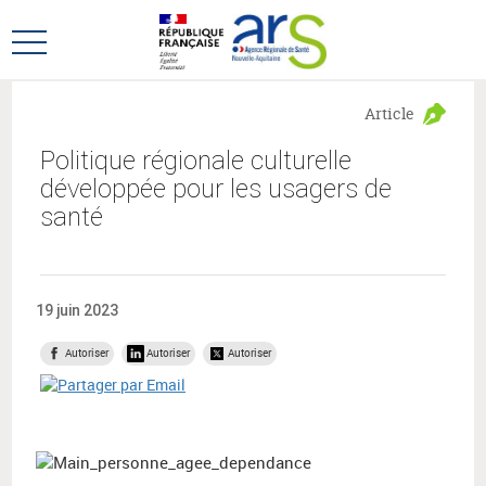
Aller
Aller
au
au
Ouvrir
menu
contenu
le
principal,
menu
Article
principal
Politique régionale culturelle
développée pour les usagers de
santé
19 juin 2023
Autoriser
Autoriser
Autoriser