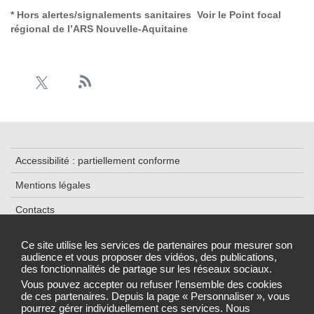
* Hors alertes/signalements sanitaires Voir le
Point focal
régional de l’ARS Nouvelle-Aquitaine
Accessibilité : partiellement conforme
Mentions légales
Contacts
Plan du site
Ce site utilise les services de partenaires pour mesurer son
audience et vous proposer des vidéos, des publications,
Données personnelles et cookies
des fonctionnalités de partage sur les réseaux sociaux.
Gestion des cookies
Vous pouvez accepter ou refuser l’ensemble des cookies
de ces partenaires. Depuis la page « Personnaliser », vous
pourrez gérer individuellement ces services. Nous