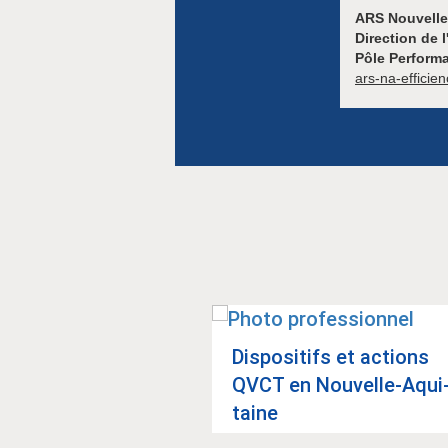
ARS Nouvelle
Direction de l
Pôle Perform
ars-na-efficie
S - Réponse
­née ARS NA/CAR­
Dis­po­si­tifs et actions
aine et...
QVCT en Nou­velle-Aqui
taine