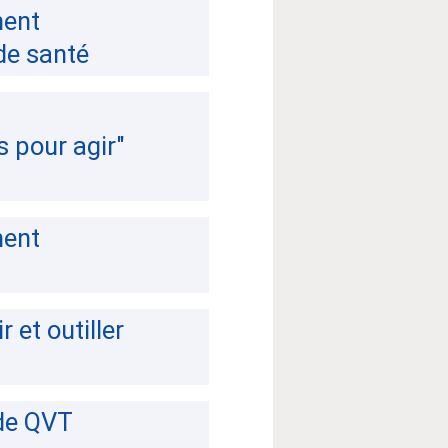
ment
de santé
s pour agir"
ment
et outiller
 de QVT