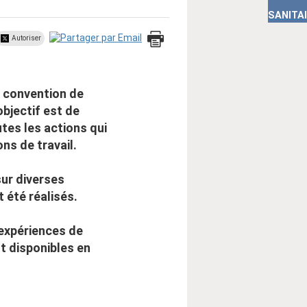
SANITA
Autoriser
e convention de
objectif est de
tes les actions qui
ns de travail.
sur diverses
 été réalisés.
’expériences de
t disponibles en