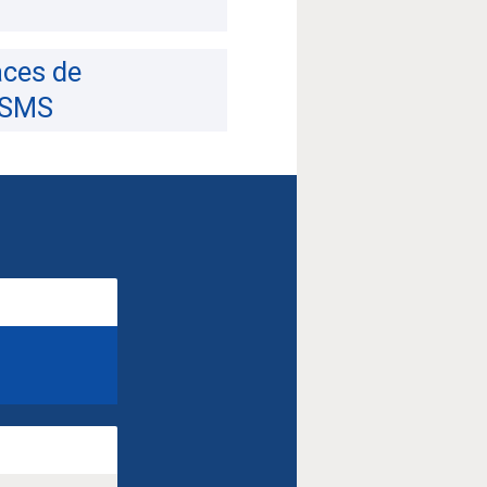
aces de
 ESMS