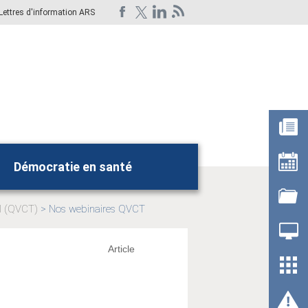
Lettres d'information ARS
Démocratie en santé
Rechercher
il (QVCT)
Nos webinaires QVCT
Page
actuelle:
Article