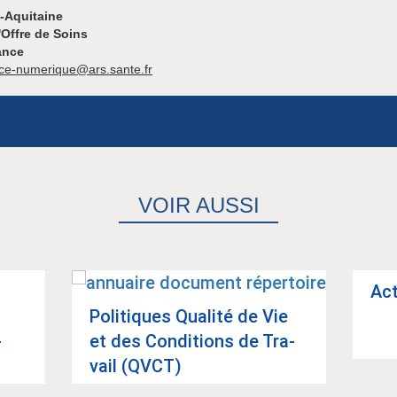
-Aquitaine
'Offre de Soins
ance
nce-numerique@ars.sante.fr
VOIR AUSSI
Act
Poli­tiques Qua­lité de Vie
­
et des Condi­tions de Tra­
vail (QVCT)