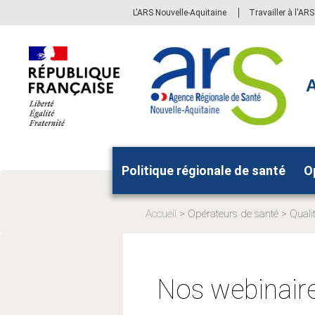
Aller
Aller
L'ARS Nouvelle-Aquitaine
Travailler à l'AR
au
au
menu
contenu
principal,
A
Politique régionale de santé
O
Accueil
Opérateurs de santé
Qualit
Page
Page
actuelle:
actuel
Nos webinair