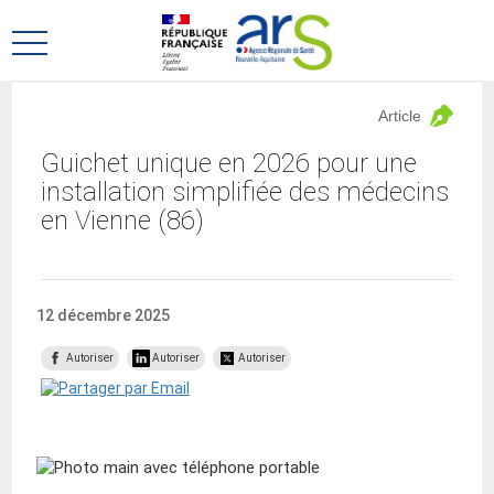
Aller
Aller
au
au
Ouvrir
menu
contenu
le
principal,
menu
Article
principal
Guichet unique en 2026 pour une
installation simplifiée des médecins
en Vienne (86)
12 décembre 2025
Autoriser
Autoriser
Autoriser