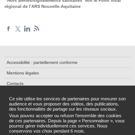
* Hors alertes/signalements sanitaires Voir le
Point focal
régional de l’ARS Nouvelle-Aquitaine
Accessibilité : partiellement conforme
Mentions légales
Contacts
Plan du site
Ce site utilise les services de partenaires pour mesurer son
audience et vous proposer des vidéos, des publications,
Données personnelles et cookies
des fonctionnalités de partage sur les réseaux sociaux.
Gestion des cookies
Vous pouvez accepter ou refuser l’ensemble des cookies
de ces partenaires. Depuis la page « Personnaliser », vous
pourrez gérer individuellement ces services. Nous
conservons vos choix pendant 6 mois.