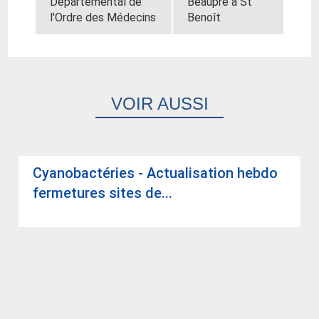
Départemental de
Beaupré à St
l'Ordre des Médecins
Benoît
VOIR AUSSI
Cya­no­bac­té­ries - Actua­li­sa­tion hebdo
fer­me­tures sites de...