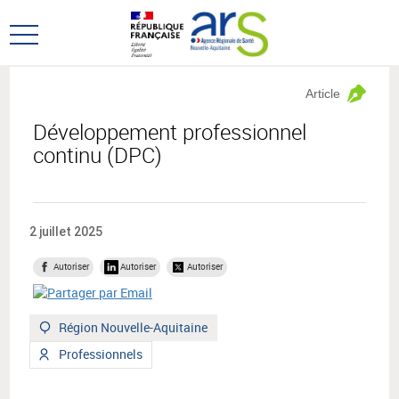
Aller
Aller
au
au
Ouvrir
menu
contenu
le
principal,
menu
Article
principal
Développement professionnel
continu (DPC)
2 juillet 2025
Autoriser
Autoriser
Autoriser
Territoire
Région Nouvelle-Aquitaine
:
Type
Professionnels
de
public