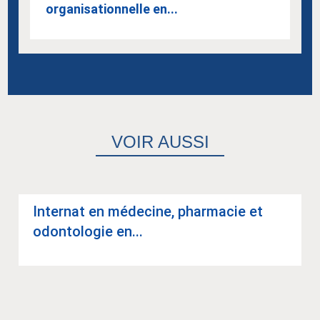
organisationnelle en...
VOIR AUSSI
Inter­nat en méde­cine, phar­ma­cie et
odon­to­lo­gie en...