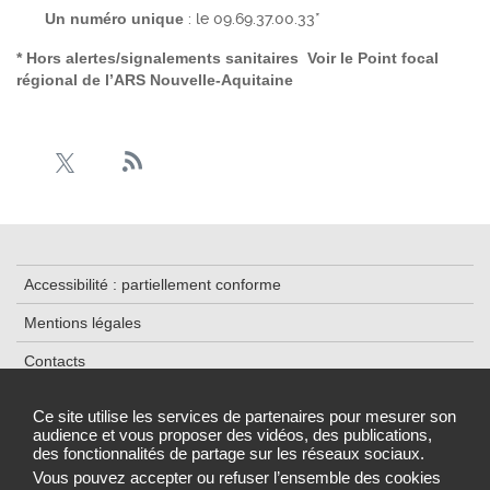
Un numéro unique
: le 09.69.37.00.33*
* Hors alertes/signalements sanitaires Voir le
Point focal
régional de l’ARS Nouvelle-Aquitaine
Accessibilité : partiellement conforme
Mentions légales
Contacts
Plan du site
Ce site utilise les services de partenaires pour mesurer son
audience et vous proposer des vidéos, des publications,
Données personnelles et cookies
des fonctionnalités de partage sur les réseaux sociaux.
Gestion des cookies
Vous pouvez accepter ou refuser l’ensemble des cookies