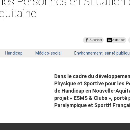
 les Personnes en Situation
quitaine
Autoriser
Autoriser
Mot
Mot
Mot
Handicap
Médico-social
Environnement, santé publiqu
clé
clé
clé
:
:
:
Dans le cadre du développement
Physique et Sportive pour les 
de Handicap en Nouvelle-Aquitai
projet « ESMS & Clubs », porté 
Paralympique et Sportif Françai