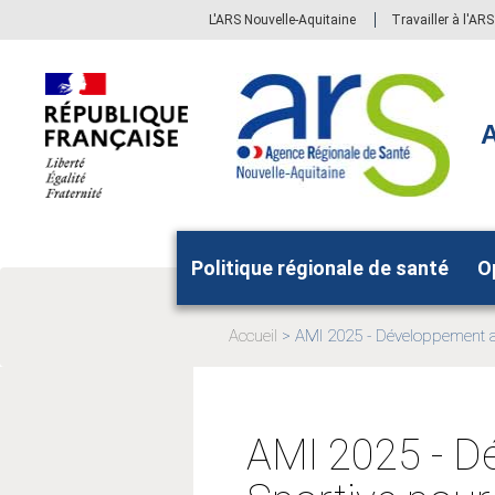
Aller
Aller
L'ARS Nouvelle-Aquitaine
Travailler à l'AR
au
au
menu
contenu
principal,
A
Politique régionale de santé
O
Accueil
AMI 2025 - Développement a
Page
actuelle:
AMI 2025 - Dé