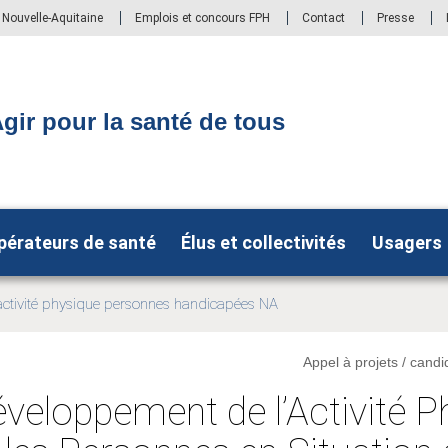
S Nouvelle-Aquitaine
Emplois et concours FPH
Contact
Presse
gir pour la santé de tous
pérateurs de santé
Élus et collectivités
Usagers
ctivité physique personnes handicapées NA
Appel à projets / candi
veloppement de l’Activité P