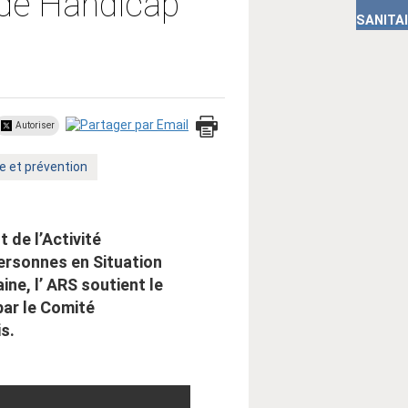
 de Handicap
SANITA
Autoriser
e et prévention
 de l’Activité
Personnes en Situation
ne, l’ ARS soutient le
par le Comité
s.