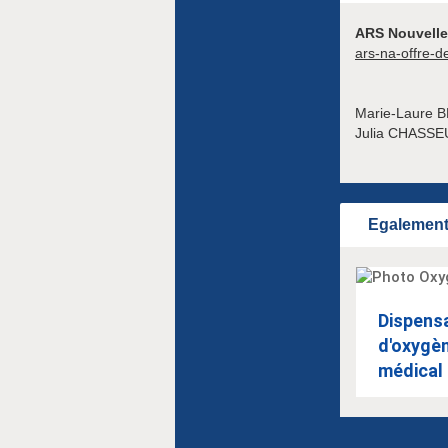
ARS Nouvelle-
ars-na-offre-d
Marie-Laure 
Julia CHASS
Egalement 
Dispens
d'oxygè
médical