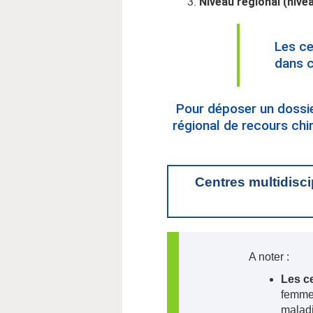
Niveau régional (nive
Les ce
dans c
Pour déposer un dossie
régional de recours chi
Centres multidisci
A noter :
Les ce
femmes
maladi