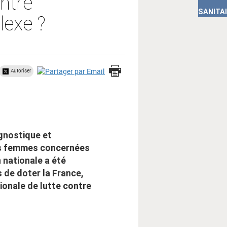
ntre
SANITA
lexe ?
Autoriser
agnostique et
des femmes concernées
 nationale a été
 de doter la France,
ionale de lutte contre