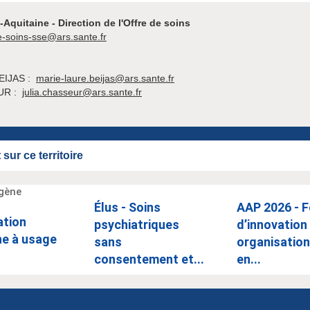
Aquitaine - Direction de l'Offre de soins
e-soins-sse@ars.sante.fr
BEIJAS :
marie-laure.beijas@ars.sante.fr
EUR :
julia.chasseur@ars.sante.fr
sur ce territoire
Élus - Soins
AAP 2026 - 
ation
psychiatriques
d’innovation
ne à usage
sans
organisation
consentement et...
en...