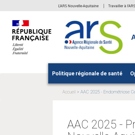
Aller
Aller
L'ARS Nouvelle-Aquitaine
Travailler à l'A
au
au
menu
contenu
principal,
A
Politique régionale de santé
O
Accueil
AAC 2025 - Endométriose Cen
Page
actuelle:
AAC 2025 - Pr