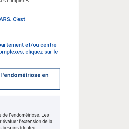
oses complexes.
’ARS. C’est
épartement et/ou centre
omplexes, cliquez sur le
e l'endométriose en
e de l’endométriose. Les
 évaluer l’extension de la
rs besoins (douleur