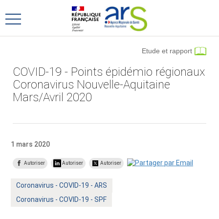
Aller
Aller
au
au
Ouvrir
menu
contenu
le
principal,
menu
Etude et rapport
principal
COVID-19 - Points épidémio régionaux
Coronavirus Nouvelle-Aquitaine
Mars/Avril 2020
1 mars 2020
Autoriser
Autoriser
Autoriser
Mot
Coronavirus - COVID-19 - ARS
clé
Mot
Coronavirus - COVID-19 - SPF
:
clé
: