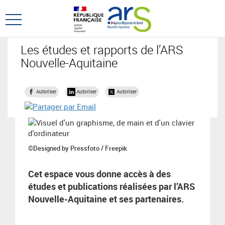
Aller
Aller
au
au
Ouvrir
menu
contenu
le
principal,
menu
Les études et rapports de l’ARS
principal
Nouvelle-Aquitaine
Autoriser
Autoriser
Autoriser
©Designed by Pressfoto / Freepik
Cet espace vous donne accès à des
études et publications réalisées par l’ARS
Nouvelle-Aquitaine et ses partenaires.