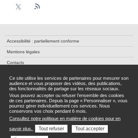
Accessibilité : partiellement conforme
Mentions légales
Contacts
Plan du site
Ce site utilise les services de partenaires pour mesurer son
audience et vous proposer des vidéos, des publications,
Données personnelles et cookies
des fonctionnalités de partage sur les réseaux sociaux.
Gestion des cookies
Vous pouvez accepter ou refuser l’ensemble des cookies
de ces partenaires. Depuis la page « Personnaliser », vous
pourrez gérer individuellement ces services. Nous
conservons vos choix pendant 6 mois.
Consultez notre politique en matière de cookies pour en
Sélectionnez une région pour accéder au site de votre Agence
savoir plus.
Tout refuser
Tout accepter
régionale de santé