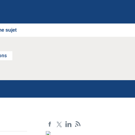
e sujet
ons