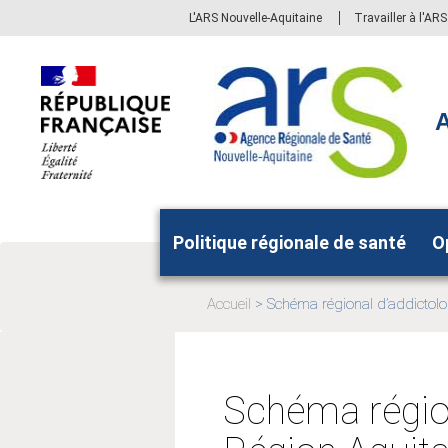
Aller
Aller
L'ARS Nouvelle-Aquitaine
Travailler à l'AR
au
au
menu
contenu
principal,
A
Politique régionale de santé
O
Accueil
Schéma régional d’addictolo
Page
actuelle:
Schéma région