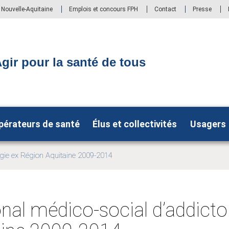
S Nouvelle-Aquitaine
Emplois et concours FPH
Contact
Presse
gir pour la santé de tous
pérateurs de santé
Élus et collectivités
Usagers
gie ex Région Aquitaine 2009-2014
al médico-social d’addictolo