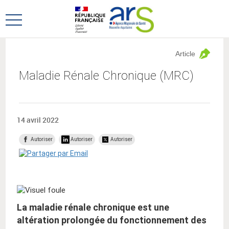
Aller
Aller
au
au
Ouvrir
menu
contenu
le
principal,
menu
Article
principal
Maladie Rénale Chronique (MRC)
14 avril 2022
Autoriser
Autoriser
Autoriser
La maladie rénale chronique est une
altération prolongée du fonctionnement des