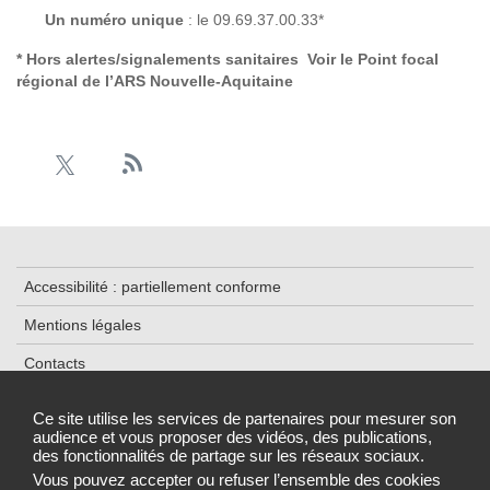
Un numéro unique
: le 09.69.37.00.33*
* Hors alertes/signalements sanitaires Voir le
Point focal
régional de l’ARS Nouvelle-Aquitaine
Accessibilité : partiellement conforme
Mentions légales
Contacts
Plan du site
Ce site utilise les services de partenaires pour mesurer son
audience et vous proposer des vidéos, des publications,
Données personnelles et cookies
des fonctionnalités de partage sur les réseaux sociaux.
Gestion des cookies
Vous pouvez accepter ou refuser l’ensemble des cookies