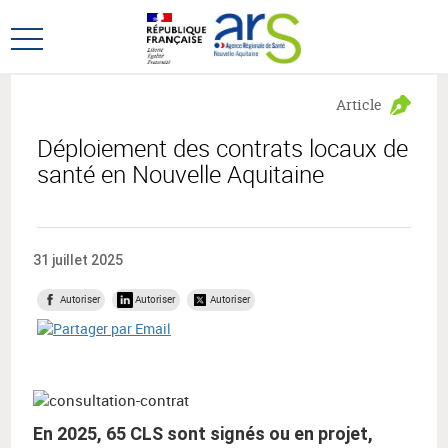
Aller
Aller
au
au
Ouvrir
menu
contenu
le
principal,
menu
Article
principal
Déploiement des contrats locaux de
santé en Nouvelle Aquitaine
31 juillet 2025
Autoriser
Autoriser
Autoriser
En 2025, 65 CLS sont signés ou en projet,