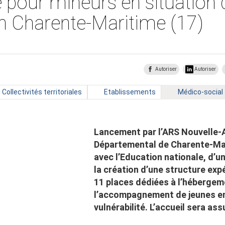
 pour mineurs en situation 
 en Charente-Maritime (17)
Autoriser
Autoriser
Type
Type
Mot
Collectivités territoriales
Etablissements
Médico-social
de
de
clé
public
public
:
:
:
Lancement par l’ARS Nouvelle-A
Départemental de Charente-Mar
avec l’Education nationale, d’un
la création d’une structure exp
11 places dédiées à l’hébergem
l’accompagnement de jeunes en
vulnérabilité. L’accueil sera as