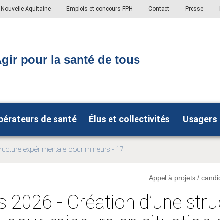
S Nouvelle-Aquitaine
Emplois et concours FPH
Contact
Presse
gir pour la santé de tous
pérateurs de santé
Élus et collectivités
Usagers
ructure expérimentale pour mineurs - 17
Appel à projets / candi
s 2026 - Création d’une stru