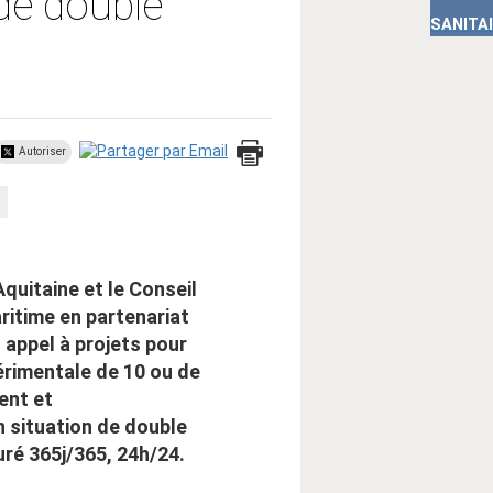
de double
SANITA
Autoriser
quitaine et le Conseil
itime en partenariat
 appel à projets pour
érimentale de 10 ou de
ent et
 situation de double
suré 365j/365, 24h/24.