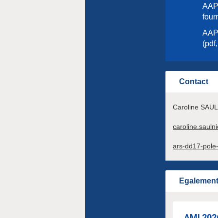
AAP 
four
AAP 
(pdf
Contact
Caroline SAUL
caroline.sauln
ars-dd17-pole-
Egalement 
AMI 202