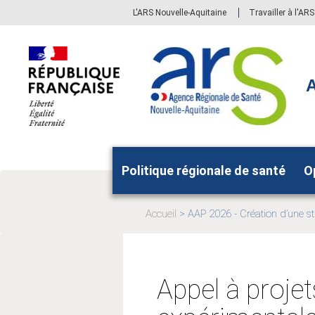
Aller
Aller
L'ARS Nouvelle-Aquitaine
Travailler à l'AR
au
au
menu
contenu
principal,
A
Politique régionale de santé
O
Accueil
AAP 2026 - Création d’une st
Page
actuelle:
Appel à projet