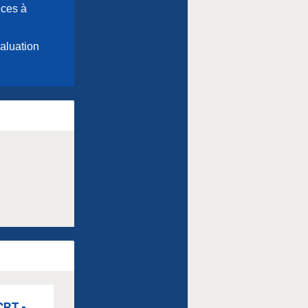
èces à
aluation
CRT -