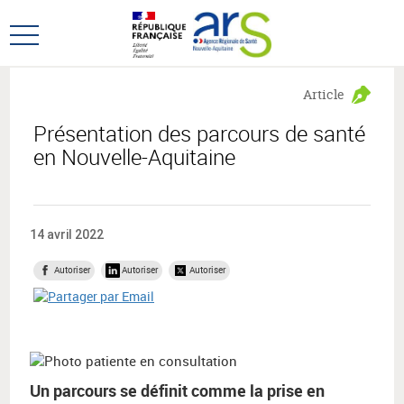
Aller
Aller
au
au
Ouvrir
menu
contenu
le
principal,
menu
Article
principal
Présentation des parcours de santé
en Nouvelle-Aquitaine
14 avril 2022
Autoriser
Autoriser
Autoriser
Un parcours se définit comme la prise en