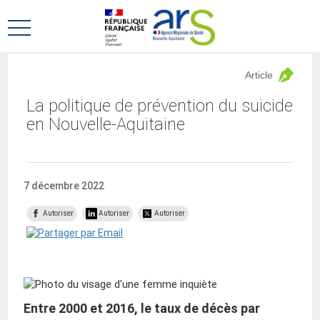
Aller
Aller
au
au
Ouvrir
menu
contenu
le
principal,
menu
Article
principal
La politique de prévention du suicide
en Nouvelle-Aquitaine
7 décembre 2022
Autoriser
Autoriser
Autoriser
Entre 2000 et 2016, le taux de décès par